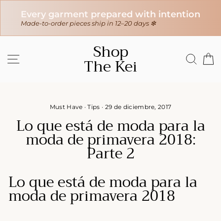
H
Every garment prepared with intention
In
s
Made-to-order pieces ship in 12–20 days ❇
$1
Ir
Shop
directamente
NAVEGACIÓN
BUS
C
The Kei
al
contenido
Must Have
·
Tips
·
29 de diciembre, 2017
Lo que está de moda para la
moda de primavera 2018:
Parte 2
Lo que está de moda para la
moda de primavera 2018