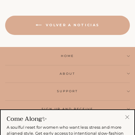
VOLVER A NOTICIAS
HOME
ABOUT
SUPPORT
SIGN UP AND RECEIVE
Come Along✨
"Ce
A soulful reset for women who want less stress and more
(esc
aligned style. Get early access to intentional slow-fashion