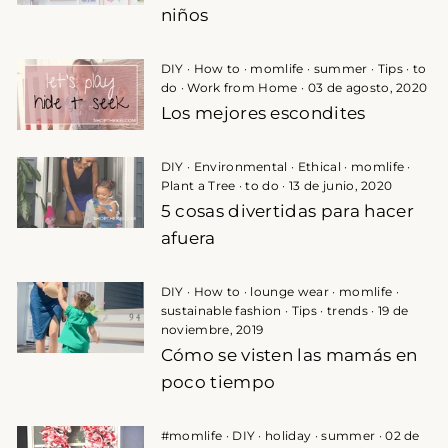
niños
DIY
·
How to
·
momlife
·
summer
·
Tips
·
to
do
·
Work from Home
·
03 de agosto, 2020
Los mejores escondites
DIY
·
Environmental
·
Ethical
·
momlife
·
Plant a Tree
·
to do
·
13 de junio, 2020
5 cosas divertidas para hacer
afuera
DIY
·
How to
·
lounge wear
·
momlife
·
sustainable fashion
·
Tips
·
trends
·
19 de
noviembre, 2019
Cómo se visten las mamás en
poco tiempo
#momlife
·
DIY
·
holiday
·
summer
·
02 de