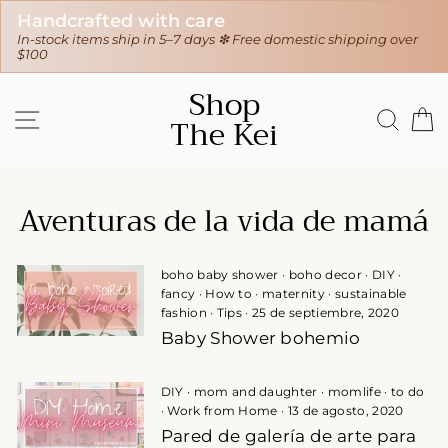
Handcrafted with care
In-stock items ship in 5–7 days ❇ Free domestic shipping over
$100
Ir
Shop
directamente
NAVEGACIÓN
BUS
C
The Kei
al
contenido
Aventuras de la vida de mamá
boho baby shower
·
boho decor
·
DIY
·
fancy
·
How to
·
maternity
·
sustainable
fashion
·
Tips
·
25 de septiembre, 2020
Baby Shower bohemio
DIY
·
mom and daughter
·
momlife
·
to do
·
Work from Home
·
13 de agosto, 2020
Pared de galería de arte para