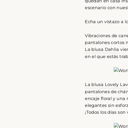
quedan en casa ins
escenario con nuest
Echa un vistazo a l
Vibraciones de cane
pantalones cortos m
La blusa Dahlia
vie
en el que estás tra
La blusa Lovely La
pantalones de chán
encaje floral y un
elegantes sin esfor
¡Todos los días son