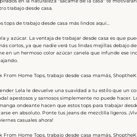
pirados en la naturaleza "sácame de la casa" te motivarán
ro trabajo desde casa.
Come Along✨
os tops de trabajo desde casa más lindos aquí...
la y azúcar. La ventaja de trabajar desde casa es que pued
ás cortos, ya que nadie verá tus lindas mejillas debajo d
ne en un hermoso color azúcar canela que infunde ese in
bajando.
vender Lela
le devuelve una suavidad a tu estilo que un c
dal apestosos y sarnosos simplemente no puede hacer. Lo
a manga ondeante hacen que estos tops para trabajar desd
zarse en absoluto. Ponte tus jeans de mezclilla ligeros. ¡V
 viernes casuales ahora!