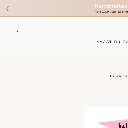
❮
Ir
directamente
BUSCAR
al
contenido
VACATION C
Blouse
·
Es