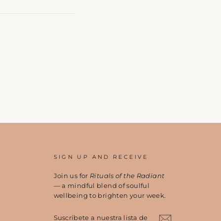
SIGN UP AND RECEIVE
Join us for
Rituals of the Radiant
— a mindful blend of soulful
wellbeing to brighten your week.
SUSCRÍBETE
A