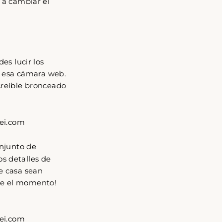
 a cambiar el
"Cerrar
(esc)"
es lucir los
e esa cámara web.
creíble bronceado
onjunto de
s detalles de
e casa sean
ive el momento!