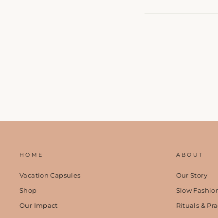
HOME
ABOUT
Vacation Capsules
Our Story
Shop
Slow Fashio
Our Impact
Rituals & Pra