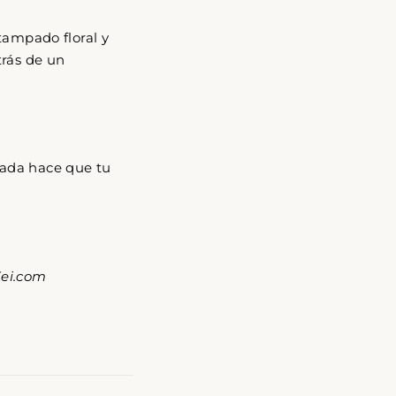
gned
tampado floral y
to
trás de un
ajada hace que tu
Kei.com