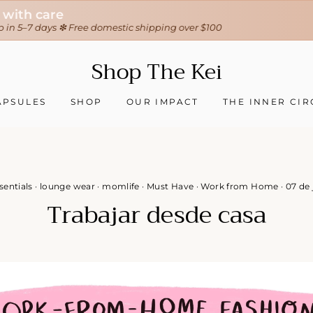
30-day hassle-free returns
❇ We ship worldwide ❇
Tracking sent when your order ships
Shop The Kei
APSULES
SHOP
OUR IMPACT
THE INNER CIR
sentials
·
lounge wear
·
momlife
·
Must Have
·
Work from Home
·
07 de 
Trabajar desde casa