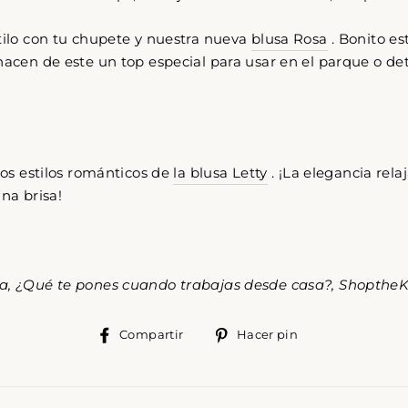
oulful reset for women who want less stress and more ali
tilo con tu chupete y nuestra nueva
blusa Rosa
. Bonito es
tyle. Get early access to intentional slow-fashion designed 
hacen de este un top especial para usar en el parque o de
simplify your life.
CRÍBETE
SUSCRIBIR
STRA
 los estilos románticos de
la blusa Letty
. ¡La elegancia rel
TA
No thank you
una brisa!
REO
a, ¿Qué te pones cuando trabajas desde casa?, Shopthe
Compartir
Pinear
Compartir
Hacer pin
en
en
Facebook
Pinterest