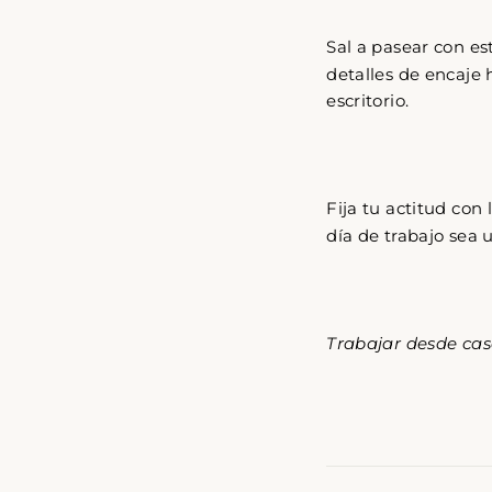
A s
Sal a pasear con es
s
detalles de encaje 
escritorio.
SUS
A
NUE
Fija tu actitud con
LIS
día de trabajo sea 
DE
COR
Trabajar desde cas