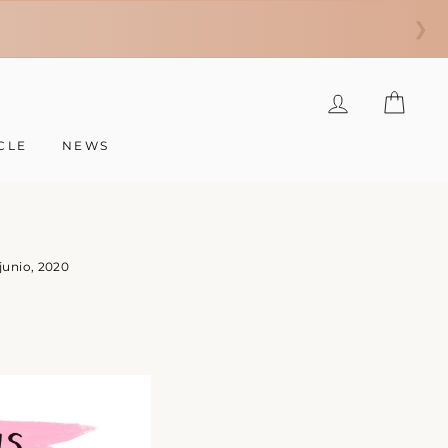
❯
INGRESAR
CAR
CLE
NEWS
junio, 2020