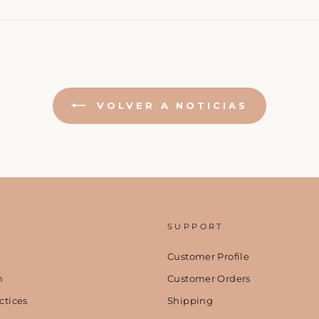
VOLVER A NOTICIAS
SUPPORT
Customer Profile
n
Customer Orders
ctices
Shipping