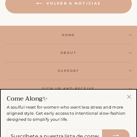
VOLVER A NOTICIAS
HOME
ABOUT
SUPPORT
SIGN UP AND RECEIVE
Come Along✨
"Ce
A soulful reset for women who want less stress and more
(esc
aligned style. Get early access to intentional slow-fashion
designed to simplify your life.
SUSCRÍBETE
© 2026 Shop The Kei . All rights reserved. Made with intention.
A