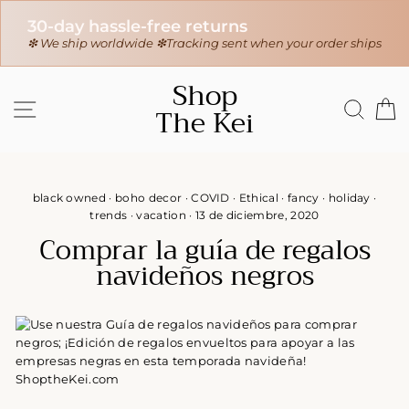
30-day hassle-free returns
r
❇ We ship worldwide ❇
Tracking sent when your order ships
Ir
Shop
directamente
NAVEGACIÓN
BUS
C
The Kei
al
contenido
black owned
·
boho decor
·
COVID
·
Ethical
·
fancy
·
holiday
·
trends
·
vacation
·
13 de diciembre, 2020
Comprar la guía de regalos
navideños negros