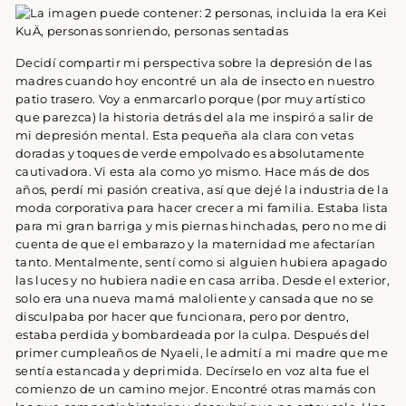
Decidí compartir mi perspectiva sobre la depresión de las
madres cuando hoy encontré un ala de insecto en nuestro
patio trasero. Voy a enmarcarlo porque (por muy artístico
que parezca) la historia detrás del ala me inspiró a salir de
mi depresión mental. Esta pequeña ala clara con vetas
doradas y toques de verde empolvado es absolutamente
cautivadora. Vi esta ala como yo mismo. Hace más de dos
años, perdí mi pasión creativa, así que dejé la industria de la
moda corporativa para hacer crecer a mi familia. Estaba lista
para mi gran barriga y mis piernas hinchadas, pero no me di
cuenta de que el embarazo y la maternidad me afectarían
tanto. Mentalmente, sentí como si alguien hubiera apagado
las luces y no hubiera nadie en casa arriba. Desde el exterior,
solo era una nueva mamá maloliente y cansada que no se
disculpaba por hacer que funcionara, pero por dentro,
estaba perdida y bombardeada por la culpa. Después del
primer cumpleaños de Nyaeli, le admití a mi madre que me
sentía estancada y deprimida. Decírselo en voz alta fue el
comienzo de un camino mejor. Encontré otras mamás con