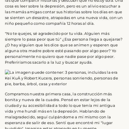
las que compartir historias y descubrí que no estoy sola. Una
cosa es leer sobre la depresión, pero es un alivio escuchar a
las mamás amigas contar sus historias sobre los días en que
se sienten un desastre, atrapadas en una nueva vida, con un
niño pequeño como compañía 12 horas al día.
"No te quejes, sé agradecido por tu vida. Alguien más
siempre lo pasa peor que tú" ¿Esa persona llega a quejarse?
¿O hay alguien que les dice que se animen y esperen que
alguna otra madre pobre esté pasando por algo peor? Yo
personalmente no quiero que nadie pase por algo peor.
Preferiríamos sacarlo a la luz y buscar ayuda.
Compramos nuestra primera casa, la construcción más
bonita y nueva de la cuadra. Pensé en estar lejos de la
ciudad y su accesibilidad a todo lo que tenía mi antigua
vida y me hundí más en la depresión. Hablando de
malagradecido, seguí culpándome a mí mismo con la
esperanza de salir de eso. Sentí que encontré mi "lugar
hundido". Imagina estar atrapado en tu mente.