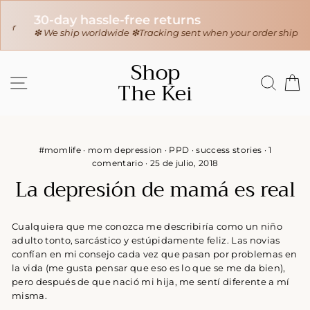
30-day hassle-free returns
r
❇ We ship worldwide ❇
Tracking sent when your order ships
Ir
Shop
directamente
NAVEGACIÓN
BUS
C
The Kei
al
contenido
#momlife
·
mom depression
·
PPD
·
success stories
·
1
comentario
·
25 de julio, 2018
La depresión de mamá es real
Cualquiera que me conozca me describiría como un niño
adulto tonto, sarcástico y estúpidamente feliz. Las novias
confían en mi consejo cada vez que pasan por problemas en
la vida (me gusta pensar que eso es lo que se me da bien),
pero después de que nació mi hija, me sentí diferente a mí
misma.