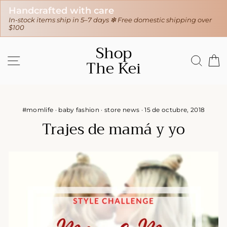
30-day hassle-free returns
 Free domestic shipping over
❇ We ship worldwide ❇
Tracking sent
Ir
Shop
directamente
NAVEGACIÓN
BUS
C
The Kei
al
contenido
#momlife
·
baby fashion
·
store news
·
15 de octubre, 2018
Trajes de mamá y yo