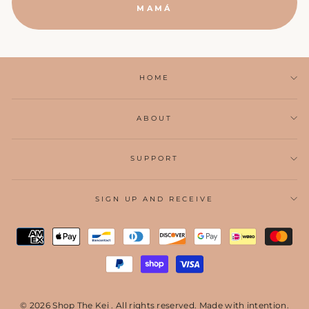
MAMÁ
HOME
ABOUT
SUPPORT
SIGN UP AND RECEIVE
Come Along✨
"Ce
A soulful reset for women who want less stress and more
(esc
aligned style. Get early access to intentional slow-fashion
designed to simplify your life.
© 2026 Shop The Kei . All rights reserved. Made with intention.