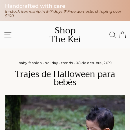
30-day hassle-free returns
stic shipping over
❇ We ship worldwide ❇
Tracking sent when you
Ir
Shop
directamente
NAVEGACIÓN
BUS
C
The Kei
al
contenido
baby fashion
·
holiday
·
trends
·
08 de octubre, 2019
Trajes de Halloween para
bebés